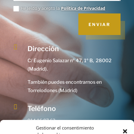
He leído y acepto la
Política de Privacidad
ENVIAR

Dirección
C/ Eugenio Salazar nº 47, 1º B, 28002
(Madrid).
También puedes encontrarnos en
Torrelodones (Madrid)

Teléfono
914 16 97 63
Gestionar el consentimiento
91 415 91 26